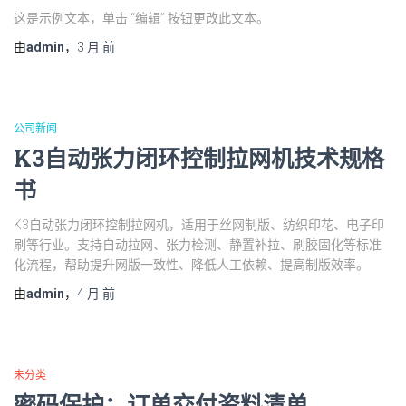
这是示例文本，单击 “编辑” 按钮更改此文本。
由
admin
，
3 月
前
公司新闻
K3自动张力闭环控制拉网机技术规格
书
K3自动张力闭环控制拉网机，适用于丝网制版、纺织印花、电子印
刷等行业。支持自动拉网、张力检测、静置补拉、刷胶固化等标准
化流程，帮助提升网版一致性、降低人工依赖、提高制版效率。
由
admin
，
4 月
前
未分类
密码保护：订单交付资料清单