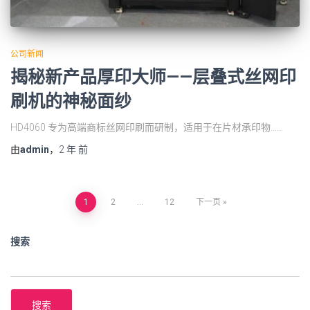
公司新闻
揭秘新产品厚印大师——层叠式丝网印
刷机的神秘面纱
HD4060 专为高端商标丝网印刷而研制，适用于在片材承印物……
由
admin
，
2 年
前
1
2
…
12
下一页
搜索
搜索