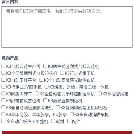
留言内容
意向产品
K3台板印花生产线
K3四柱式竖刮式台板印花机
K3全伺服横刮式台板印花机
K3行走式烘干机
K3自动周转平台
K3全自动网版感光胶涂布机
K3行走式UV固化机
K3烘版、对版、晒版三版一体机
K3网版周转车
K3全自动张力闭环控制拉网机
K3网版智烘箱
K3织带铺放定位机
K3激光直刻制版机
K3全自动网版显影清洗机
K3丝网印刷精密机印台板
K3丝印刮胶、丝印胶条，PU胶条
K3全自动铺收布机
全自动台板热压平整机
耗材
配件