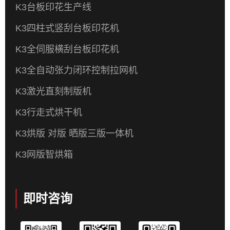
K3台板印花生产线
K3四柱式竖刮台板印花机
K3全伺服横刮台板印花机
K3全自动张力闭环控制拉网机
K3激光直刻制版机
K3行走式烘干机
K3烘版 对版 晒版三版一体机
K3网版智烘箱
即时咨询