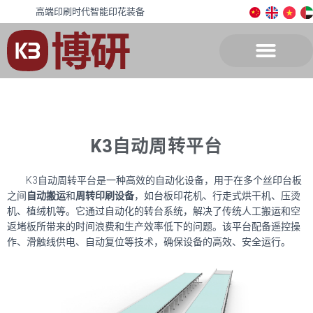
高端印刷时代智能印花装备
K3自动周转平台
K3自动周转平台是一种高效的自动化设备，用于在多个丝印台板
之间
自动搬运
和
周转印刷设备
，如台板印花机、行走式烘干机、压烫
机、植绒机等。它通过自动化的转台系统，解决了传统人工搬运和空
返堵板所带来的时间浪费和生产效率低下的问题。该平台配备遥控操
作、滑触线供电、自动复位等技术，确保设备的高效、安全运行。