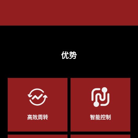
优势
高效周转
智能控制