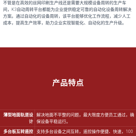
不管是在高效的丝网印刷生产线还是需要大规模设备周转的生产车
间，K3自动周转平台都能为企业提供稳定可靠的自动化设备周转解决
方案。通过自动化的设备周转，该平台能够优化工作流程，减少人工
成本，提高生产效率，助力企业实现智能化、自动化的生产升级。
产品特点
薄型地面轨道设
解决地面不平整的问题，最大限度方便员工通过，确
计
保设备平稳运行。
多台板互转遥控
支持多台设备之间互转，遥控操作便捷、快速，100