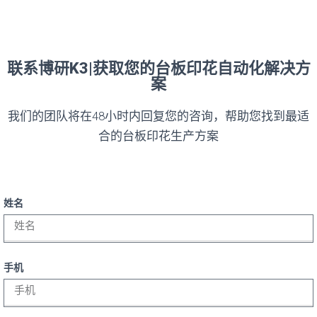
联系博研K3|获取您的台板印花自动化解决方
案
我们的团队将在48小时内回复您的咨询，帮助您找到最适
合的台板印花生产方案
姓名
手机