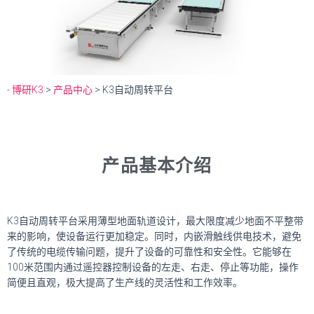
- 博研K3
>
产品中心
>
K3自动周转平台
产品基本介绍
K3自动周转平台采用薄型地面轨道设计，最大限度减少地面不平整带
来的影响，使设备运行更加稳定。同时，内嵌滑触线供电技术，避免
了传统的电缆传输问题，提升了设备的可靠性和安全性。它能够在
100米范围内通过遥控器控制设备的左走、右走、停止等功能，操作
简便且直观，极大提高了生产线的灵活性和工作效率。