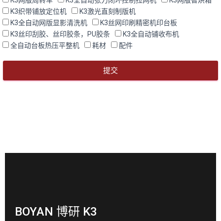
K3网版周转车
K3全自动张力闭环控制拉网机
K3网版智烘箱
K3织带铺放定位机
K3激光直刻制版机
K3全自动网版显影清洗机
K3丝网印刷精密机印台板
K3丝印刮胶、丝印胶条，PU胶条
K3全自动铺收布机
全自动台板热压平整机
耗材
配件
提交
BOYAN 博研 K3