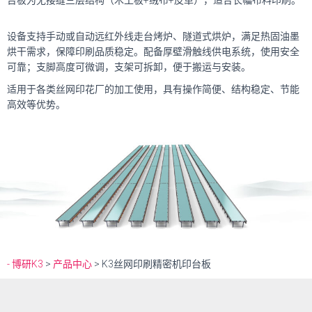
台板为无接缝三层结构（木工板
+
绒布
+
皮革），适合长幅布料印刷。
设备支持手动或自动远红外线走台烤炉、隧道式烘炉，满足热固油墨
烘干需求，保障印刷品质稳定。配备厚壁滑触线供电系统，使用安全
可靠；支脚高度可微调，支架可拆卸，便于搬运与安装。
适用于各类丝网印花厂的加工使用，具有操作简便、结构稳定、节能
高效等优势。
- 博研K3
>
产品中心
>
K3丝网印刷精密机印台板