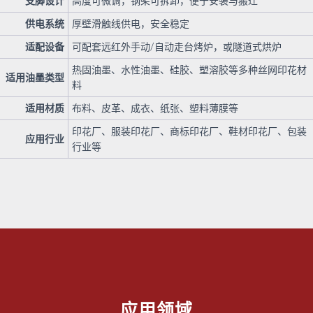
支脚设计
高度可微调，钢架可拆卸，便于安装与搬迁
供电系统
厚壁滑触线供电，安全稳定
适配设备
可配套远红外手动
/
自动走台烤炉，或隧道式烘炉
热固油墨、水性油墨、硅胶、塑溶胶等多种丝网印花材
适用油墨类型
料
适用材质
布料、皮革、成衣、纸张、塑料薄膜等
印花厂、服装印花厂、商标印花厂、鞋材印花厂、包装
应用行业
行业等
应用领域