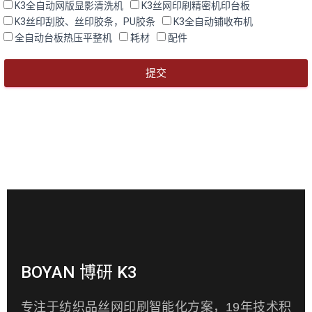
K3全自动网版显影清洗机
K3丝网印刷精密机印台板
K3丝印刮胶、丝印胶条，PU胶条
K3全自动铺收布机
全自动台板热压平整机
耗材
配件
提交
BOYAN 博研 K3
专注于纺织品丝网印刷智能化方案，19年技术积