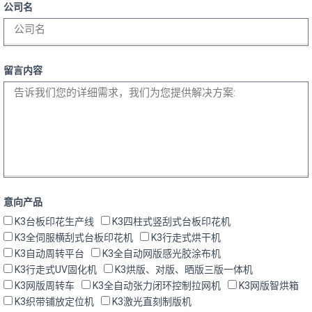
公司名
留言内容
意向产品
K3台板印花生产线
K3四柱式竖刮式台板印花机
K3全伺服横刮式台板印花机
K3行走式烘干机
K3自动周转平台
K3全自动网版感光胶涂布机
K3行走式UV固化机
K3烘版、对版、晒版三版一体机
K3网版周转车
K3全自动张力闭环控制拉网机
K3网版智烘箱
K3织带铺放定位机
K3激光直刻制版机