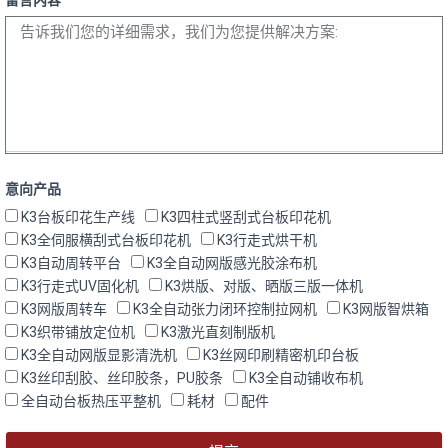
留言内容
意向产品
K3台板印花生产线
K3四柱式竖刮式台板印花机
K3全伺服横刮式台板印花机
K3行走式烘干机
K3自动周转平台
K3全自动网版感光胶涂布机
K3行走式UV固化机
K3烘版、对版、晒版三版一体机
K3网版周转车
K3全自动张力闭环控制拉网机
K3网版智烘箱
K3织带铺放定位机
K3激光直刻制版机
K3全自动网版显影清洗机
K3丝网印刷精密机印台板
K3丝印刮胶、丝印胶条，PU胶条
K3全自动铺收布机
全自动台板热压平整机
耗材
配件