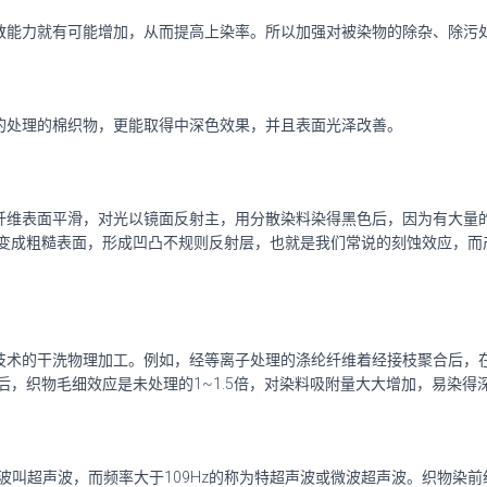
散能力就有可能增加，从而提高上染率。所以加强对被染物的除杂、除污
的处理的棉织物，更能取得中深色效果，并且表面光泽改善。
纤维表面平滑，对光以镜面反射主，用分散染料染得黑色后，因为有大量
变成粗糙表面，形成凹凸不规则反射层，也就是我们常说的刻蚀效应，而
技术的干洗物理加工。例如，经等离子处理的涤纶纤维着经接枝聚合后，
，织物毛细效应是未处理的1~1.5倍，对染料吸附量大大增加，易染得
的声波叫超声波，而频率大于109Hz的称为特超声波或微波超声波。织物染