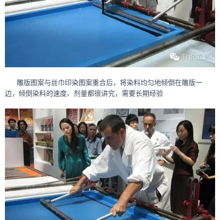
雕版图案与丝巾印染图案重合后，将染料均匀地倾倒在雕版一
边，倾倒染料的速度、剂量都很讲究，需要长期经验