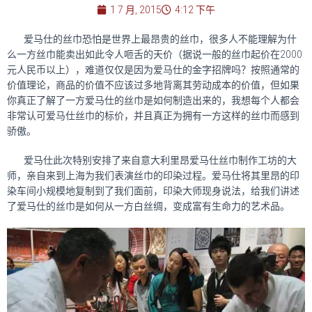
1 7 月, 2015
4:12 下午
爱马仕的丝巾恐怕是世界上最昂贵的丝巾，很多人不能理解为什
么一方丝巾能卖出如此令人咂舌的天价（据说一般的丝巾起价在2000
元人民币以上），难道仅仅是因为爱马仕的金字招牌吗？按照通常的
价值理论，商品的价值不应该过多地背离其劳动成本的价值，但如果
你真正了解了一方爱马仕的丝巾是如何制造出来的，我想每个人都会
非常认可爱马仕丝巾的标价，并且真正为拥有一方这样的丝巾而感到
骄傲。
爱马仕此次特别安排了来自意大利里昂爱马仕丝巾制作工坊的大
师，亲自来到上海为我们表演丝巾的印染过程。爱马仕将其里昂的印
染车间小规模地复制到了我们面前，印染大师现身说法，给我们讲述
了爱马仕的丝巾是如何从一方白丝绸，变成富有生命力的艺术品。