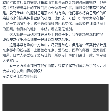
软的丝巾背后竟然需要堆积成山工具与无以计数的时间来完成，但是
这并不妨碍爱马仕的工匠们用心去做每一件事，而且令我非常赞叹的
是，爱马仕丝巾的题材总是那么生动有趣，他们喜欢将自己高超的印
染技巧来创造某种非丝绸的极限，比如这一方丝巾：
你以为是在粗布
上的十字绣吗？不，这是通过微妙的色彩变化，而印染在细腻丝绸上
的图案，和真实的粗犷十字绣，看去毫无差别。
这大概是一系列装饰在马身上的穗子吧，我在现场参观的时候，
能偶非常仔细地看到每一根穗须都非常精细。
这是非常有趣的一方丝巾，尽管是单色，但是这个图案我估计是
东京都市的线描画，上面盖者东京、爱马仕、巴黎的邮戳，因为我们
知道，日本人是爱极了爱马仕的，所以专门为他们设计一款，肯定会
大受欢迎。
看一方方丝巾铺展在我们面前，只有了解它们背后故事的人，才
会从内心发出由衷的赞叹！
专访爱马仕丝巾印染师