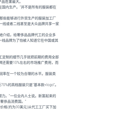
产品危害最大。
在国内生产。“并不是所有的服装都在
那些能够进行外贸生产的服装加工厂
一线或者二线甚至是大众品牌共享一家
她介绍，给奢侈品品牌代工的企业多
一线品牌为了怕被人知道它在中国或其
工定制的细节几乎就把前期的费用全部
牌还需要10%左右的市场推广费用，而
润率在一个较为合理的水平。服装类
的高档服装只是“基本款+logo”。
力。”一位业内人士说。新富起来的
奢侈品消费国。”
格(约为30美元)从代工工厂买下加