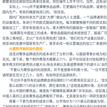
都要发回总部验货后再发往各地，但在操作上并不可行。当然，这些没
实际上，mng并不能算奢侈品品牌，它更偏向于时尚品牌，或者也可
国内生产，有些的确是纯进口的。”佳佳说。
国内厂商如何来生产这些“大牌”?据业内人士透露，一个品牌通常在
的设备情况，来进行不同款式服装的发包。每次都要根据不同的款式和
服装加工厂，而非有些观点认为，某大牌所有的服装由一家服装厂垄断
“如果算在中国加工的成本，奢侈品服装的成本就很低了，服装厂可能
在珠三角地区，尤以广东的东莞和虎门居多，“他们的生产设备比较好，
他亚洲的发展中国家有生产厂，甚至会找一些位置偏远的加工厂来提供
从面料开始的加价路径
佳佳对奢侈品牌成衣的成本进行了分析计算。以服装零售价格为标准
花光。接下来，整个制作费用大概要占20%，这不仅包括支付给贴牌生
每年两次的时装秀则占据大头;除去关税以及渠道费用剩下的是什么?自
“不要以为奢侈品的利润很高，并不是想象中的数十倍。”一位不愿意
通常是在百分之几十，当然，有些特定的品类除外。”
“不过并不是所有的品牌都会将前期的20%的费用花在设计上。”佳佳说
那么前期20%的设计费用，算在谁的账上?这就是品牌价值，无形资
进入中国的奢侈品，难道各个都赚得盆满钵满?“并非如此，目前真正
中国人真的让这些奢侈品品牌看到了将来，尤其是安永的一项研究报告更坚
再看一下更为具体的成本计算。以市场价为1000美元的服装为例，邹
工好的成衣(这些成衣加工厂“来料加工”，奢侈品企业面料进行全球采购