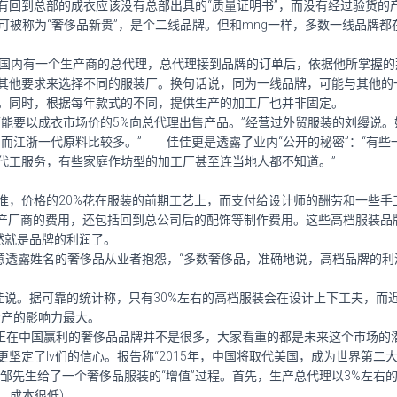
有回到总部的成衣应该没有总部出具的“质量证明书”，而没有经过验货的
被称为“奢侈品新贵”，是个二线品牌。但和mng一样，多数一线品牌都
国内有一个生产商的总代理，总代理接到品牌的订单后，依据他所掌握的
其他要求来选择不同的服装厂。换句话说，同为一线品牌，可能与其他的
。同时，根据每年款式的不同，提供生产的加工厂也并非固定。
要以成衣市场价的5%向总代理出售产品。”经营过外贸服装的刘缦说。
而江浙一代原料比较多。” 佳佳更是透露了业内“公开的秘密”：“有些
代工服务，有些家庭作坊型的加工厂甚至连当地人都不知道。”
，价格的20%花在服装的前期工艺上，而支付给设计师的酬劳和一些手
产厂商的费用，还包括回到总公司后的配饰等制作费用。这些高档服装品
然就是品牌的利润了。
透露姓名的奢侈品从业者抱怨，“多数奢侈品，准确地说，高档品牌的利
。据可靠的统计称，只有30%左右的高档服装会在设计上下工夫，而近70%
产的影响力最大。
在中国赢利的奢侈品品牌并不是很多，大家看重的都是未来这个市场的潜
定了lv们的信心。报告称“2015年，中国将取代美国，成为世界第二大
先生给了一个奢侈品服装的“增值”过程。首先，生产总代理以3%左右的价
，成本很低)。