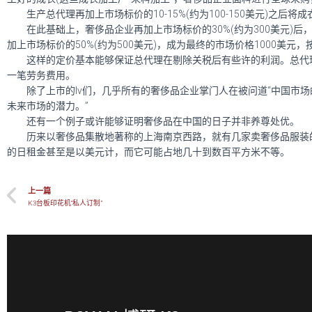
生产总代理再加上市场标价的10-15%(约为100-150美元)之后将
在此基础上，奢侈品企业再加上市场标价的30%(约为300美元)
加上市场标价的50%(约为500美元)，成为最终的市场价格1000
这样的定价基本能够保证总代理在剔除关税后有些许的利润。总代理
一笔劳务费用。
除了上市的lv们，几乎所有的奢侈品企业掌门人在被问道“中国市场
未来市场的潜力。”
还有一个例子或许能够证明奢侈品在中国的日子并非养尊处优。
历来以奢侈品集散地著称的上海南京西路，就有几家卖奢侈品服装的
的日租金甚至是以美元计，而它可能占地几十到数百平方米不等。
上一篇
K3台板印花机“私人订制”