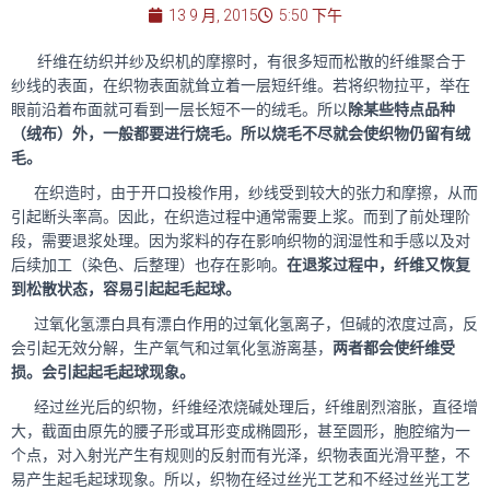
13 9 月, 2015
5:50 下午
纤维在纺织并纱及织机的摩擦时，有很多短而松散的纤维聚合于
纱线的表面，在织物表面就耸立着一层短纤维。若将织物拉平，举在
眼前沿着布面就可看到一层长短不一的绒毛。所以
除某些特点品种
（绒布）外，一般都要进行烧毛。所以烧毛不尽就会使织物仍留有绒
毛。
在织造时，由于开口投梭作用，纱线受到较大的张力和摩擦，从而
引起断头率高。因此，在织造过程中通常需要上浆。而到了前处理阶
段，需要退浆处理。因为浆料的存在影响织物的润湿性和手感以及对
后续加工（染色、后整理）也存在影响。
在退浆过程中，纤维又恢复
到松散状态，容易引起起毛起球。
过氧化氢漂白具有漂白作用的过氧化氢离子，但碱的浓度过高，反
会引起无效分解，生产氧气和过氧化氢游离基，
两者都会使纤维受
损。会引起起毛起球现象。
经过丝光后的织物，纤维经浓烧碱处理后，纤维剧烈溶胀，直径增
大，截面由原先的腰子形或耳形变成椭圆形，甚至圆形，胞腔缩为一
个点，对入射光产生有规则的反射而有光泽，织物表面光滑平整，不
易产生起毛起球现象。所以，织物在经过丝光工艺和不经过丝光工艺