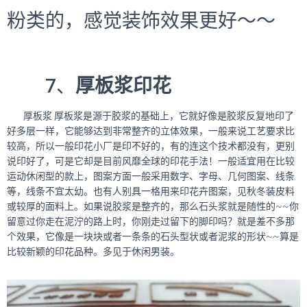
粉类的，感觉装饰效果更好～～
7、
厚板浆印花
厚板浆 厚板浆是源于胶浆的基础上，它就好像是胶浆反复地印了
好多层一样，它能够达到非常整齐的立体效果，一般来说工艺要求比
较高，所以一般印花小厂是印不好的，有的连这个技术都没有，更别
说印好了，可是它却是目前风靡全球的印花手法！一般适宜用在比较
运动休闲型的款上，图案方面一般采用数字、字母、几何图案、线条
等，线条不宜太幼。也有人别具一格用来印花卉图案，见秋冬装皮料
或较厚的面料上。如果说胶浆是整齐的，那么石头浆就是随性的~~你
留意过你走在泥泞的路上时，你刚走过留下的脚印吗？就是差不多那
个效果，它像是一块块或者一条条的石头型状或者泥浆的形状~~算是
比较新颖的印花品种。多见于休闲男装。