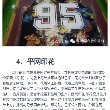
4、
平网印花
平网印花 印花模具是固定在方形架上并具有镂空花纹的涤纶或锦
纶筛网（花版）。花版上花纹处可以透过色浆，无花纹处则以高分子
膜层封闭网眼。印花时，花版紧压织物，花版上盛色浆，用刮刀往复
刮压，使色浆透过花纹到达织物表面。平网印花生产效益低，但适应
性广，应用灵活，适合小批量多品种的生产。圆网印花 印花模具是具
有镂空花纹的圆筒状镍皮筛网，按一定顺序安装在循环运行的橡胶导
带上方，并能与导带同步转动。印花时，色浆输入网内，贮留在网