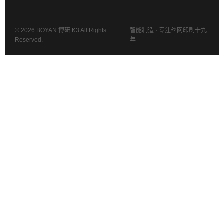
© 2026 BOYAN 博研 K3 All Rights
智能制造 · 专注丝网印刷十九
Reserved.
年