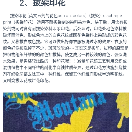
2、
拔染印花
拔染印花 (英文:w剂的花色ash out colors)（拔染）discharge
print（拔染印花） 选用不耐拔染剂的染料染地色，烘干后，用含有拔
染剂或同时含有耐拔染染料印浆印花，后处理时，印花处地色染料被
破坏而消色，形成色地上的白色花纹或因花色染料上染形成的彩色花
纹。又称拔白或色拔。它可以做出好像衣服被洗过水的效果？衣服的
颜色好像被洗掉了不少，斑斑驳驳的~~其实这是拔印，拔印的原理是
把织物组织纤维的的颜色抽拔掉，使之成另一种较浅的颜色，强似洗
水效果，是男装较炫酷的一种印花哦！！减量印花该工艺利用交织或
混纺织物中不同纤维的耐化学腐蚀性质差异，通过印花方法施加烧拔
剂在织物局部去除其中一种纤维，保留其他纤维而形成半透明花纹。
又叫烧拔印花或烂花印花。