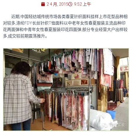
2 4 月, 2015
9:52 上午
近期,中国轻纺城传统市场各类春夏针织面料挂样上市花型品种相
对较多,涤纶FDY长丝针织T恤面料以中老年女性春夏服装主流品种印
花两面弹和中青年女性春夏服装印花四面弹,部分专业经营大户出样较
多,成交较前期震荡推升。