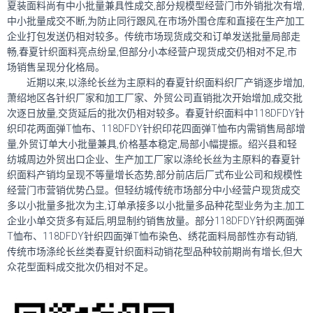
夏装面料尚有中小批量兼具性成交,部分规模型经营门市外销批次有增,
中小批量成交不断,为防止同行跟风,在市场外围仓库和直接在生产加工
企业打包发送仍相对较多。传统市场现货成交和订单发送批量局部走
畅,春夏针织面料亮点纷呈,但部分小本经营户现货成交仍相对不足,市
场销售呈现分化格局。
近期以来,以涤纶长丝为主原料的春夏针织面料织厂产销逐步增加,
萧绍地区各针织厂家和加工厂家、外贸公司直销批次开始增加,成交批
次逐日放量,交货延后的批次仍相对较多。春夏针织面料中118DFDY针
织印花两面弹T恤布、118DFDY针织印花四面弹T恤布内需销售局部增
量,外贸订单大小批量兼具,价格基本稳定,局部小幅提振。绍兴县和轻
纺城周边外贸出口企业、生产加工厂家以涤纶长丝为主原料的春夏针
织面料产销均呈现不等量增长态势,部分前店后厂式布业公司和规模性
经营门市营销优势凸显。但轻纺城传统市场部分中小经营户现货成交
多以小批量多批次为主,订单承接多以小批量多品种花型业务为主,加工
企业小单交货多有延后,明显制约销售放量。部分118DFDY针织两面弹
T恤布、118DFDY针织四面弹T恤布染色、绣花面料局部性亦有动销,
传统市场涤纶长丝类春夏针织面料动销花型品种较前期尚有增长,但大
众花型面料成交批次仍相对不足。