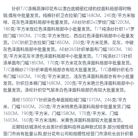
针织T/C涤棉高弹印花布以漂白底稠密红绿豹纹面料局部得时畅
销,偶有中批量发货。纯棉针织卫衣拉架门幅168CM、240克/平方米咖
啡、花灰色泽面料局部中批量发货。AB纱针织2×2罗纹门幅120CM、
180克/平方米玫红色泽面料局部中小批量发货。T/T纯涤纱针织1×1罗
纹门幅190CM、210克/平方米攼红、西瓜红色泽面料局部中小批量发
货。CVC针织卫衣拉架门幅185CM、250克/平方米花黑、花灰、中碳
灰色泽面料局部中批量发货。AB纱26S针织单面布门幅185CM、180
克/平方米花灰半漂色泽面料局部中小批量发货。T/T纯涤纱21S针织
涤单面布门幅185CM、170克/平方米花灰色泽面料局部中批量发货。
T/C涤棉纱21S针织单面布局部亦有较大批量发货。T/C涤棉针织毛巾
布门幅160CM、190克/平方米湖兰、浅灰色泽面料局部亦有中小批量
发货。针织日本棉门幅168CM、200克/平方米艳兰色泽面料局部中小
批量发货。涤纶针织空气层本白色泽面料局部仍有较大批量发货。
涤纶150DDTY针织染色单面摇粒绒门幅157CM、246克/平方
米、门幅160CM、250克/平方米特黑色泽面料局部中批量发货;门幅
160CM、190克/平方米、门幅158CM、170克/平方米、门幅
160CM、160克/平方米浅粉、米黄色泽面料局部较大批量发货。
近期轻纺城涤纶长丝类针织面料挂样品种款式较多,部分规模性经
营门市尚有批量认购,部分花布公司和规模性经营门市涤纶长丝针织春