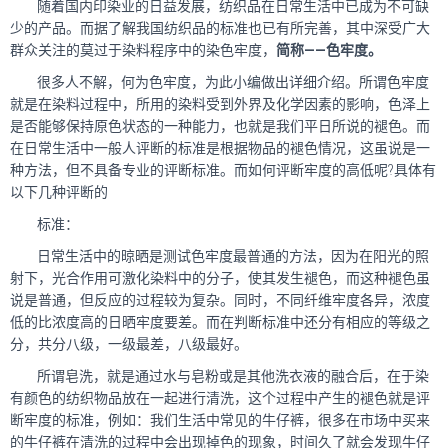
随着国内印染业的日益发展，纺织品在日常生活中已成为不可缺
少的产品。而据了解我国纺织品的标准也已有所完善，其中深受广大
群众关注的莫过于染料程序中的染色牢度，
简称——色牢度。
很多人不解，何为色牢度，为此小编做出详细介绍。所谓色牢度
就是在染料过程中，所用的染料受到外界及化学因素的影响，色泽上
是否能够保持原色状态的一种能力，也就是我们平日所说的褪色。而
在日常生活中一般人评断的标准是根据物品的褪色情况，这虽说是一
种方法，但不具备专业的评断标准。而如何评断牢度的高低呢?具体有
以下几种评断的
标准：
日常生活中的晾晒是测试色牢度最普通的方法，因为在阳光的照
射下，光合作用可激化染料中的分子，使其发生褪色，而这种褪色虽
说是普通，但反应的过程较为复杂。同时，不同纤维牢度各异，浓度
低的比浓度高的日晒牢度要差。而在判断标准中还分有相应的等级之
分，共分八级，一级最差，八级最好。
所谓皂洗，就是通过水与皂粉或是其他洗衣液的融合后，在于染
有颜色的纺织物品放在一起进行清洗，这个过程中产生的褪色就是评
断牢度的标准，例如：我们生活中常见的牛仔裤，很多在市场中买来
的牛仔裤在清洗的过程中会出现掉色的现象，时间久了就会发现牛仔