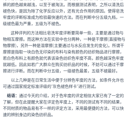
裤的颜色越来越浅，以至于被淘汰。而根据测试表明，之所以清洗后
褪色快，是因为除了化学反应以外，还有光合作用的原因。使得皂洗
牢度的评断标准成为检验最快速的方法。而在判断中分五级九档，一
级褪色最为严重，五级为不褪色。
这种评判的方法相比皂洗牢度评断要简单一些，主要是通过物与
物相互摩擦。而这种方法在实验中也分两种，一种是干摩擦(直接物与
物摩擦)，另外一种是湿摩擦(主要通过与水反应发生的变化)。所谓干
摩擦是指取一块白色无印染的布料与染有颜色的纺织物品进行摩擦，
若白色布料上有颜色就代表该染色纺织色牢度不高，颜色越深色牢度
就越低。因此如若广大群众在购买纺织品的时候，不妨可以通过干摩
擦进行评断。而在判断中分五级，一级褪色最差，五级不褪最好。
以上几种是在日常生活中便于分辨色牢度的方法，如条件允许也
可通过国家规定标准评级的“灰色褪色样卡”进行测试。
结语：
通过今天的介绍，对于色牢度的评定相信大家已有了一定的
了解，但在此提醒大家在评定色牢度上，不同的测试有不同的结果，
不同材质的物品易有不一样的评定方法，采用最便捷的方法，可以快
速的辨别身边的染色纺织品。