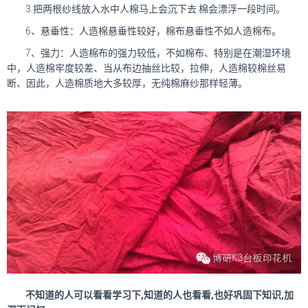
3.把两根纱线放入水中人棉马上会沉下去 棉会漂浮一段时间。
6、悬垂性：人造棉悬垂性较好，棉布悬垂性不如人造棉布。
7、强力：人造棉布的强力较低，不如棉布、特别是在潮湿环境
中，人造棉牢度较差、当从布边抽丝比较，拉伸，人造棉较棉丝易
断、因此，人造棉质地大多较厚，无纯棉麻纱那样轻薄。
不知道的人可以看看学习下,知道的人也看看,也好巩固下知识,加