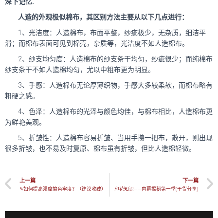
深下记忆.
人造的外观极似棉布，其区别方法主要从以下几点进行：
1、光洁度：人造棉布，布面平整，纱疵极少，无杂质，细洁平
滑；而棉布表面可见到棉壳，杂质等，光洁度不如人造棉布。
2、纱支均匀度：人造棉布的纱支条干均匀，纱疵很少；而纯棉布
纱支条干不如人造棉均匀，尤以中粗布更为明显。
3、手感：人造棉布无论厚薄织物，手感大多较柔软，而棉布略有
粗硬之感。
4、色泽：人造棉布的光泽与颜色均佳，与棉布相比，人造棉布更
为鲜艳美观。
5、折皱性：人造棉布容易折皱、当用手攥一把布，散开，则出现
很多折皱，也不易及时复原、棉布虽有折皱，但比人造棉轻微。
上一篇
下一篇
✎如何提高湿摩擦色牢度？（建议收藏）
印花知识——内幕揭秘第一季(干货分享)