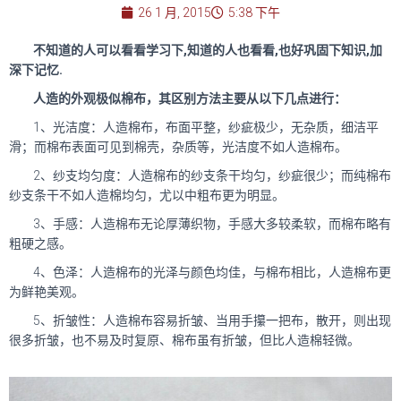
26 1 月, 2015
5:38 下午
不知道的人可以看看学习下,知道的人也看看,也好巩固下知识,加
深下记忆.
人造的外观极似棉布，其区别方法主要从以下几点进行：
1、光洁度：人造棉布，布面平整，纱疵极少，无杂质，细洁平
滑；而棉布表面可见到棉壳，杂质等，光洁度不如人造棉布。
2、纱支均匀度：人造棉布的纱支条干均匀，纱疵很少；而纯棉布
纱支条干不如人造棉均匀，尤以中粗布更为明显。
3、手感：人造棉布无论厚薄织物，手感大多较柔软，而棉布略有
粗硬之感。
4、色泽：人造棉布的光泽与颜色均佳，与棉布相比，人造棉布更
为鲜艳美观。
5、折皱性：人造棉布容易折皱、当用手攥一把布，散开，则出现
很多折皱，也不易及时复原、棉布虽有折皱，但比人造棉轻微。