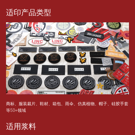
适印产品类型
商标、服装裁片、鞋材、箱包、雨伞、仿真植物、帽子、硅胶手套
等
50+
领域
适用浆料