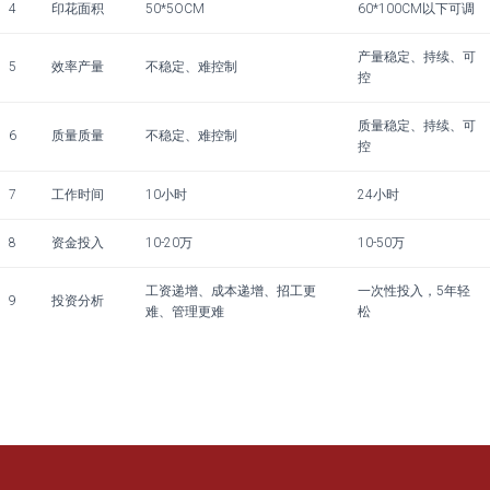
4
印花面积
50*5OCM
60*100CM以下可调
产量稳定、持续、可
5
效率产量
不稳定、难控制
控
质量稳定、持续、可
6
质量质量
不稳定、难控制
控
7
工作时间
10小时
24小时
8
资金投入
10-20万
10-50万
工资递增、成本递增、招工更
一次性投入，
5
年轻
9
投资分析
难、管理更难
松