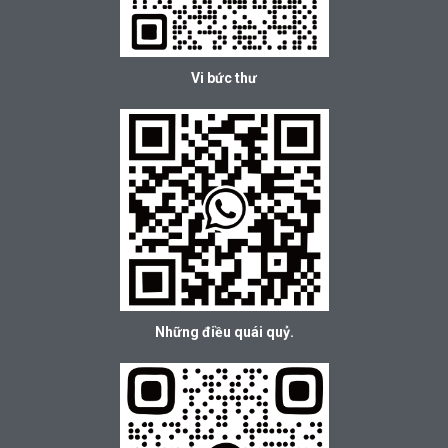
Vi bức thư
Những điều quái quỷ.