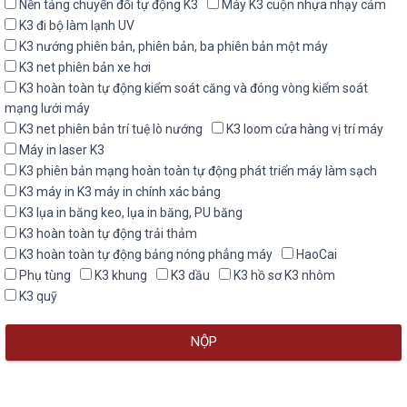
Nền tảng chuyển đổi tự động K3
Máy K3 cuộn nhựa nhạy cảm
K3 đi bộ làm lạnh UV
K3 nướng phiên bản, phiên bản, ba phiên bản một máy
K3 net phiên bản xe hơi
K3 hoàn toàn tự động kiểm soát căng và đóng vòng kiểm soát
mạng lưới máy
K3 net phiên bản trí tuệ lò nướng
K3 loom cửa hàng vị trí máy
Máy in laser K3
K3 phiên bản mạng hoàn toàn tự động phát triển máy làm sạch
K3 máy in K3 máy in chính xác bảng
K3 lụa in băng keo, lụa in băng, PU băng
K3 hoàn toàn tự động trải thảm
K3 hoàn toàn tự động bảng nóng phẳng máy
HaoCai
Phụ tùng
K3 khung
K3 dầu
K3 hồ sơ K3 nhôm
K3 quỹ
NỘP