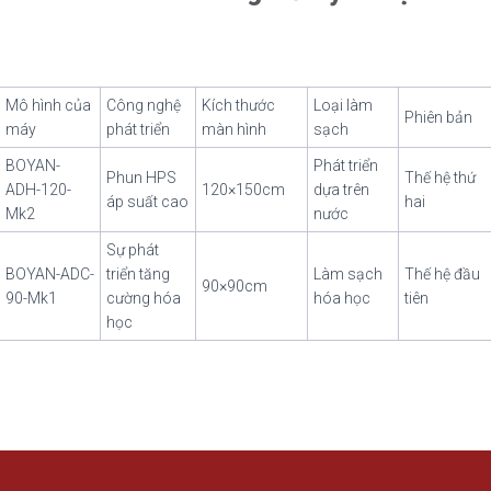
Mô hình của
Công nghệ
Kích thước
Loại làm
Phiên bản
máy
phát triển
màn hình
sạch
BOYAN-
Phát triển
Phun HPS
Thế hệ thứ
ADH-120-
120×150cm
dựa trên
áp suất cao
hai
Mk2
nước
Sự phát
BOYAN-ADC-
triển tăng
Làm sạch
Thế hệ đầu
90×90cm
90-Mk1
cường hóa
hóa học
tiên
học