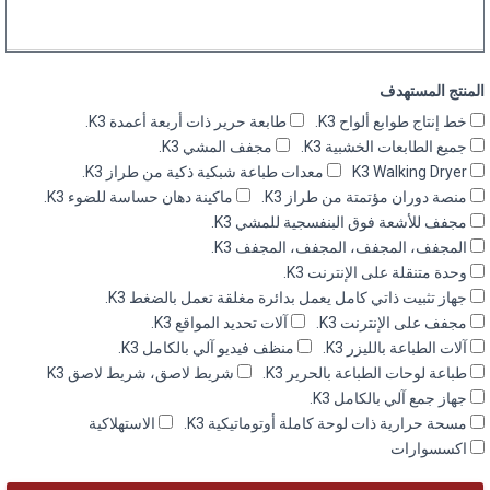
المنتج المستهدف
خط إنتاج طوابع ألواح K3.
طابعة حرير ذات أربعة أعمدة K3.
جميع الطابعات الخشبية K3.
مجفف المشي K3.
K3 Walking Dryer
معدات طباعة شبكية ذكية من طراز K3.
منصة دوران مؤتمتة من طراز K3.
ماكينة دهان حساسة للضوء K3.
مجفف للأشعة فوق البنفسجية للمشي K3.
المجفف، المجفف، المجفف، المجفف K3.
وحدة متنقلة على الإنترنت K3.
جهاز تثبيت ذاتي كامل يعمل بدائرة مغلقة تعمل بالضغط K3.
مجفف على الإنترنت K3.
آلات تحديد المواقع K3.
آلات الطباعة بالليزر K3.
منظف فيديو آلي بالكامل K3.
طباعة لوحات الطباعة بالحرير K3.
شريط لاصق، شريط لاصق K3
جهاز جمع آلي بالكامل K3.
مسحة حرارية ذات لوحة كاملة أوتوماتيكية K3.
الاستهلاكية
اكسسوارات