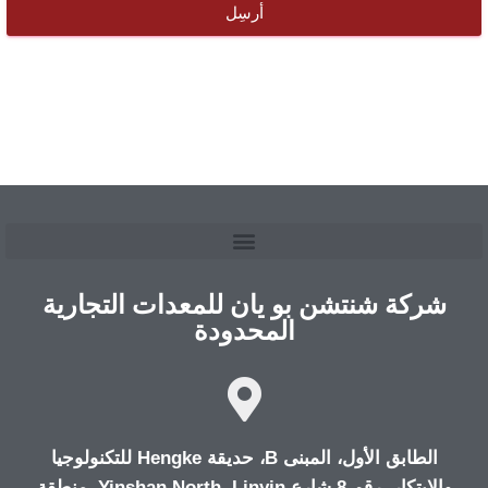
أرسِل
شركة شنتشن بو يان للمعدات التجارية
المحدودة
الطابق الأول، المبنى B، حديقة Hengke للتكنولوجيا
والابتكار، رقم 8 شارع Yinshan North، Linyin، منطقة