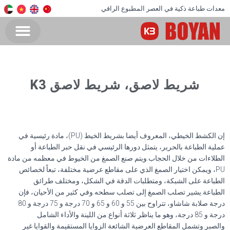
معدات طباعة ذكية في العصر المطبوع الراقي
شريط لاصق، شريط لاصق K3
إن الكشط الخيطي، المعروف أيضا بشريط الخيط (PU)، مادة رئيسية في
عملية الطباعة بالحرير، يتمثل دورها الرئيسي في نقل حبر الطباعة أو
الطلاءات من خلال الحجاب.ويتم صنع الصمغ من الخيوط في معظمه من مادة
PU، ويمكن اختيار الصمغ الذي على مقاطع عرضية مختلفة، تبعاً لخصائص
الطباعة على الشبكة، ومتطلبات الدقة في الشكل، ومختلف طرائق
الطباعة.يشير تصلب الصمغ إلى تصلب سطحه.وفي كثير من الأحيان، فإن
درجة صلابة شاشاو، تتراوح بين 55 و 60 و 65 و 70 درجة و 75 درجة و 80
درجة و 85 درجة، وهو ما يناظر ثلاثة أنواع من اللينة والأداء الشامل
والصبر.وتشمل المقاطع العرضية الشائعة الزوايا المستقيمة والقوايا غير