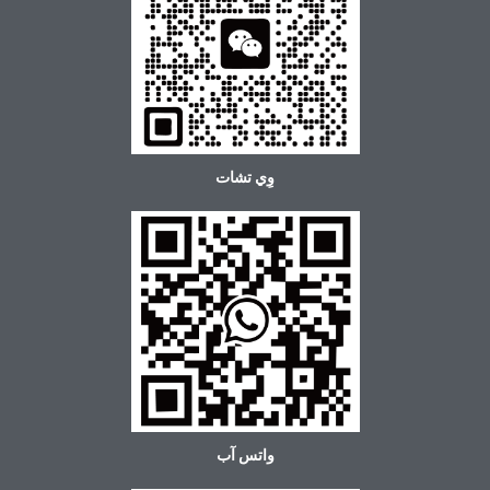
وِي تشات
واتس آب