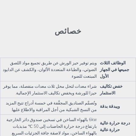
خصائص
الوظائف الثلاث
ويتم توفير حيز الورش عن طريق تجميع مواد اللصق
جميعها في الجهاز
الضوئي، والطباعة المتعددة الألوان، والكشف عن الدايود
الأول
المبتعث للضوء.
خفض تكاليف
شراء معدات لتحل محل ثلاث معدات منفصلة، مما يوفر
الاستثمار
حيزا للورشة ويخفض تكاليف الاستثمار الإجمالية.
وتُصمَّم الصناديق المجفَّفة في خمسة أدراج تتيح المزيد
ويبدقة بدقة
من النسخ الشبكية من أجل المراقبة والاطلاع عليها.
6kw بالهواء الساخن في تسخين صندوق دائر الخارجية
درجة حرارة عالية
بارتفاع درجة حرارة الحاضنات إلى 50 ℃ مذبذبات
حرارة عالية
بالهواء الساخن، مواد لاصقة جافة الجزئيات السريع.