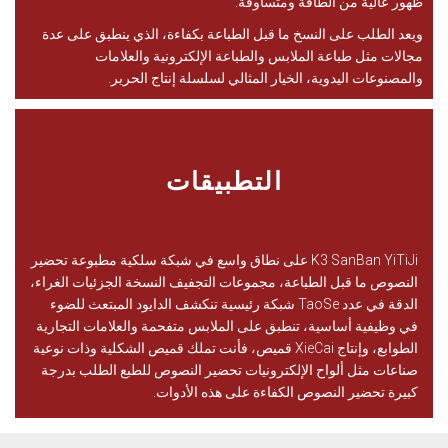
ظهور عالية من الطاقة ومتساوقة.
ويعد الطلب على النسخ ما قبل الطباعة بكفاءة، الذي ينطبق على عدة
مجالات مثل طباعة الملابس والطباعة الإلكترونية والعلامات
والمصنوعات اليدوية، الخيار المثالي لسلسلة إنتاج الحرير.
التطبيقات
K3 SanBan YiTiJi على نطاق واسع في شبكة سلكية مطبوعة تحضير
النصوص ما قبل الطباعة، مجموعات التجفيف النسخة الجزئيات الغراء،
الدقة في عدد TaoSe شبكة رئيسية تنكشف الدايود المبتعث للضوء
في وظيفية أساسية، تنطبق على الملابس متفحمة والعلامات التجارية
الطوابع، وإنتاج XieCai قميص، فأنت تملك قميص الشكلية وذات نوعية
صناعات مثل ألواح الإلكترونيات تحضير النصوص للطبع الطلب بدرجة
كبيرة تحضير النصوص الكفاءة على هذه الأدوات.