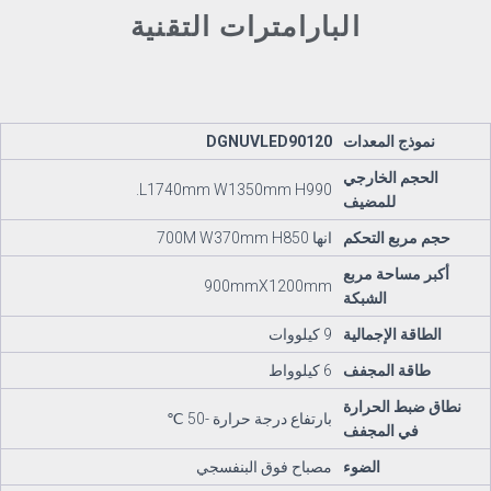
البارامترات التقنية
نموذج المعدات
DGNUVLED90120
الحجم الخارجي
L1740mm W1350mm H990.
للمضيف
حجم مربع التحكم
انها 700M W370mm H850
أكبر مساحة مربع
900mmX1200mm
الشبكة
الطاقة الإجمالية
9 كيلووات
طاقة المجفف
6 كيلوواط
نطاق ضبط الحرارة
بارتفاع درجة حرارة -50 ℃
في المجفف
الضوء
مصباح فوق البنفسجي