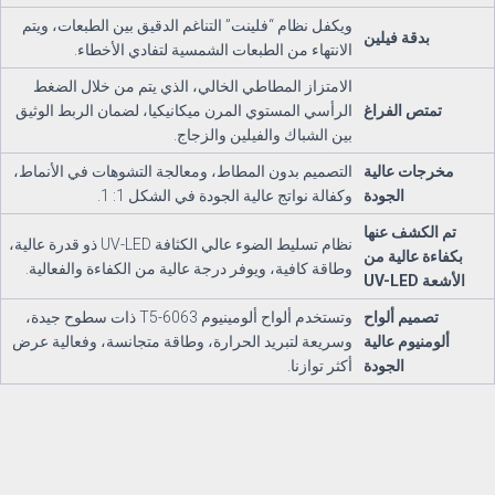
ويكفل نظام “فلينت” التناغم الدقيق بين الطبعات، ويتم
بدقة فيلين
الانتهاء من الطبعات الشمسية لتفادي الأخطاء.
الامتزاز المطاطي الخالي، الذي يتم من خلال الضغط
تمتص الفراغ
الرأسي المستوي المرن ميكانيكيا، لضمان الربط الوثيق
بين الشباك والفيلين والزجاج.
مخرجات عالية
التصميم بدون المطاط، ومعالجة التشوهات في الأنماط،
الجودة
وكفالة نواتج عالية الجودة في الشكل 1: 1.
تم الكشف عنها
نظام تسليط الضوء عالي الكثافة UV-LED ذو قدرة عالية،
بكفاءة عالية من
وطاقة كافية، ويوفر درجة عالية من الكفاءة والفعالية.
الأشعة UV-LED
تصميم ألواح
وتستخدم ألواح ألومينيوم 6063-T5 ذات سطوح جيدة،
ألومنيوم عالية
وسريعة لتبريد الحرارة، وطاقة متجانسة، وفعالية عرض
الجودة
أكثر توازنا.