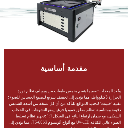
مقدمة أساسية
وتُعد المعدات تصميما يتسم بخمس طبقات من ويويلف نظام دورة
الحرارة 6كيلوواط، مما يؤدي إلى تجفيف سريع للصمغ الحساس للضوء ؛
تقنية “فلينت” لتحديد المواقع للتأكد من أن كل نسخة من أشعة الشمس
دقيقة ومتناسبة ؛نظام مغلق عموديا فرغيا يمنع التشوهات في الحجاب
الشبكي، مع ضمان ارتفاع الناتج في الشكل 1:1 ؛تجهيز نظام تسليط
الضوء عالي الكثافة UV-LED مع ألواح ألومنيوم 6063-T5، مما يؤدي إلى