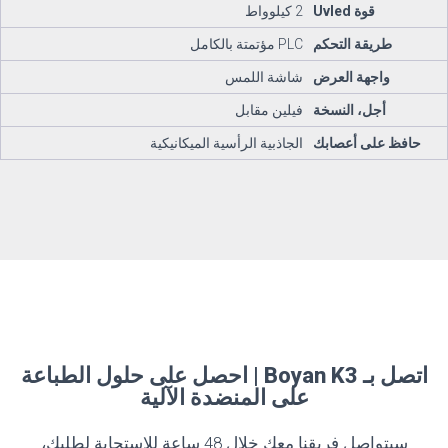
قوة Uvled
2 كيلوواط
طريقة التحكم
PLC مؤتمتة بالكامل
واجهة العرض
شاشة اللمس
أجل، النسخة
فيلين مقابل
حافظ على أعصابك
الجاذبية الرأسية الميكانيكية
اتصل بـ Boyan K3 | احصل على حلول الطباعة
على المنضدة الآلية
سيتواصل فريقنا معك خلال 48 ساعة للاستجابة لطلبك،